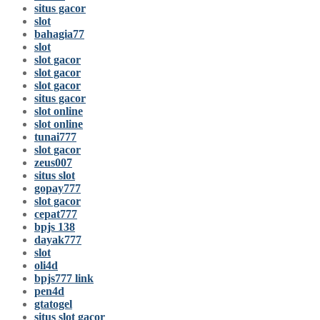
situs gacor
slot
bahagia77
slot
slot gacor
slot gacor
slot gacor
situs gacor
slot online
slot online
tunai777
slot gacor
zeus007
situs slot
gopay777
slot gacor
cepat777
bpjs 138
dayak777
slot
oli4d
bpjs777 link
pen4d
gtatogel
situs slot gacor