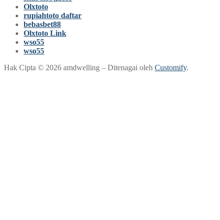
Olxtoto
rupiahtoto daftar
bebasbet88
Olxtoto Link
wso55
wso55
Hak Cipta © 2026 amdwelling – Ditenagai oleh
Customify
.