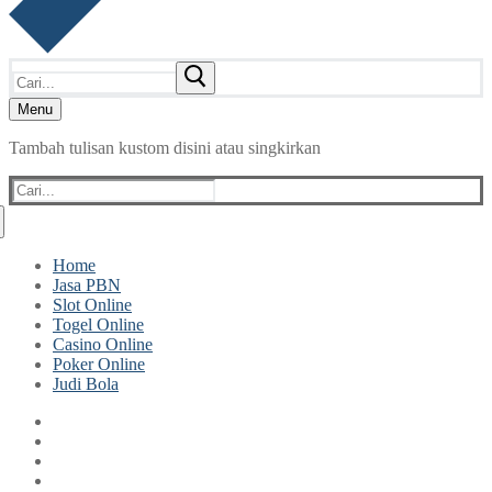
Cari:
Menu
Tambah tulisan kustom disini atau singkirkan
Cari:
Home
Jasa PBN
Slot Online
Togel Online
Casino Online
Poker Online
Judi Bola